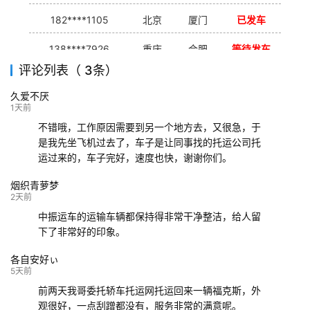
182****1105
北京
厦门
已发车
138****7926
重庆
合肥
等待发车
评论列表（ 3条）
139****9233
海口
成都
已发出
久爱不厌
132****9952
成都
玉林
已发车
1天前
不错哦，工作原因需要到另一个地方去，又很急，于
是我先坐飞机过去了，车子是让同事找的托运公司托
运过来的，车子完好，速度也快，谢谢你们。
烟织青萝梦
2天前
中振运车的运输车辆都保持得非常干净整洁，给人留
下了非常好的印象。
各自安好ぃ
5天前
前两天我哥委托轿车托运网托运回来一辆福克斯，外
观很好，一点刮蹭都没有，服务非常的满意呢。