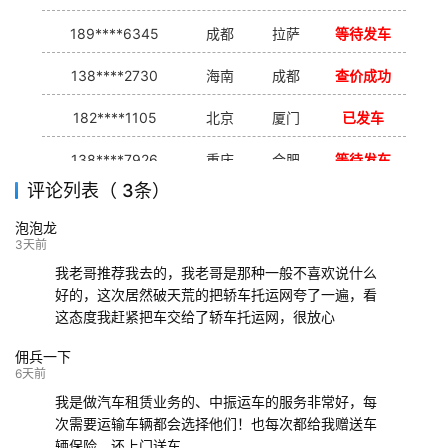
189****6345
成都
拉萨
等待发车
138****2730
海南
成都
查价成功
182****1105
北京
厦门
已发车
138****7926
重庆
合肥
等待发车
评论列表（ 3条）
139****9233
海口
成都
已发出
泡泡龙
132****9952
成都
玉林
已发车
3天前
我老哥推荐我去的，我老哥是那种一般不喜欢说什么
好的，这次居然破天荒的把轿车托运网夸了一遍，看
这态度我赶紧把车交给了轿车托运网，很放心
佣兵一下
6天前
我是做汽车租赁业务的、中振运车的服务非常好，每
次需要运输车辆都会选择他们！也每次都给我赠送车
辆保险。还上门送车