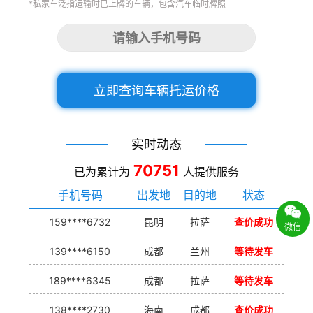
*私家车泛指运输时已上牌的车辆，包含汽车临时牌照
立即查询车辆托运价格
实时动态
70751
已为累计为
人提供服务
手机号码
出发地
目的地
状态
159****6732
昆明
拉萨
查价成功
微信
139****6150
成都
兰州
等待发车
189****6345
成都
拉萨
等待发车
138****2730
海南
成都
查价成功