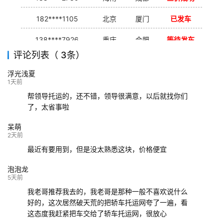
182****1105
北京
厦门
已发车
138****7926
重庆
合肥
等待发车
评论列表（ 3条）
139****9233
海口
成都
已发出
浮光浅夏
132****9952
成都
玉林
已发车
1天前
帮领导托运的，还不错，领导很满意，以后就找你们
了，太省事啦
呆萌
2天前
最近有要用到，但是没太熟悉这块，价格便宜
泡泡龙
5天前
我老哥推荐我去的，我老哥是那种一般不喜欢说什么
好的，这次居然破天荒的把轿车托运网夸了一遍，看
这态度我赶紧把车交给了轿车托运网，很放心