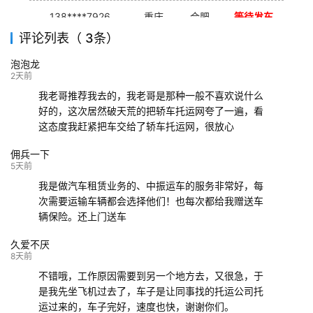
138****7926
重庆
合肥
等待发车
评论列表（ 3条）
139****9233
海口
成都
已发出
泡泡龙
132****9952
成都
玉林
已发车
2天前
我老哥推荐我去的，我老哥是那种一般不喜欢说什么
好的，这次居然破天荒的把轿车托运网夸了一遍，看
这态度我赶紧把车交给了轿车托运网，很放心
佣兵一下
5天前
我是做汽车租赁业务的、中振运车的服务非常好，每
次需要运输车辆都会选择他们！也每次都给我赠送车
辆保险。还上门送车
久爱不厌
8天前
不错哦，工作原因需要到另一个地方去，又很急，于
是我先坐飞机过去了，车子是让同事找的托运公司托
运过来的，车子完好，速度也快，谢谢你们。