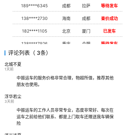
189****6345
成都
拉萨
等待发车
138****2730
海南
成都
查价成功
182****1105
北京
厦门
已发车
138****7926
重庆
合肥
等待发车
评论列表（ 3条）
139****9233
海口
成都
已发出
北城不夏
132****9952
成都
玉林
已发车
1天前
中振运车的服务价格非常合理，物超所值，推荐其他
朋友也使用。
浮华若尘
3天前
中振运车的工作人员非常专业，态度非常好、每次在
运车之前给他们联系、都是上门取车还赠送我车辆保
险