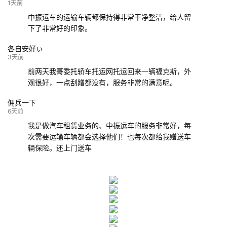
132****9952
成都
玉林
已发车
1天前
中振运车的运输车辆都保持得非常干净整洁，给人留
下了非常好的印象。
各自安好ぃ
3天前
前两天我哥委托轿车托运网托运回来一辆福克斯，外
观很好，一点刮蹭都没有，服务非常的满意呢。
佣兵一下
6天前
我是做汽车租赁业务的、中振运车的服务非常好，每
次需要运输车辆都会选择他们！也每次都给我赠送车
辆保险。还上门送车