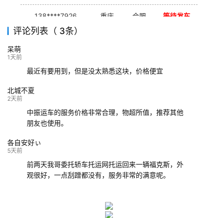
138****7926
重庆
合肥
等待发车
评论列表（ 3条）
139****9233
海口
成都
已发出
呆萌
132****9952
成都
玉林
已发车
1天前
最近有要用到，但是没太熟悉这块，价格便宜
北城不夏
2天前
中振运车的服务价格非常合理，物超所值，推荐其他
朋友也使用。
各自安好ぃ
5天前
前两天我哥委托轿车托运网托运回来一辆福克斯，外
观很好，一点刮蹭都没有，服务非常的满意呢。