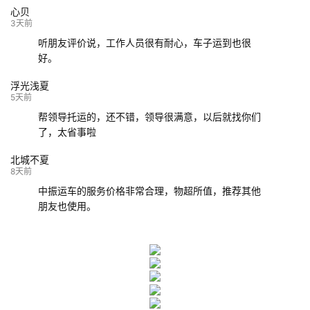
心贝
132****9952
成都
玉林
已发车
3天前
听朋友评价说，工作人员很有耐心，车子运到也很
好。
浮光浅夏
5天前
帮领导托运的，还不错，领导很满意，以后就找你们
了，太省事啦
北城不夏
8天前
中振运车的服务价格非常合理，物超所值，推荐其他
朋友也使用。