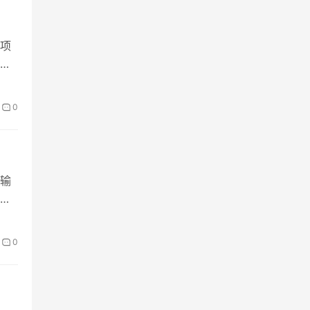
项
0
输
0