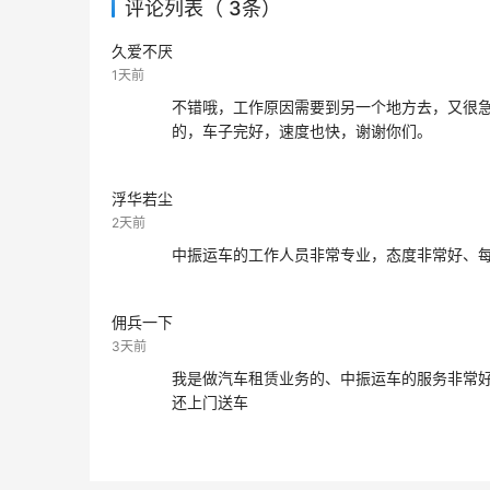
评论列表（ 3条）
久爱不厌
1天前
不错哦，工作原因需要到另一个地方去，又很
的，车子完好，速度也快，谢谢你们。
浮华若尘
2天前
中振运车的工作人员非常专业，态度非常好、
佣兵一下
3天前
我是做汽车租赁业务的、中振运车的服务非常
还上门送车