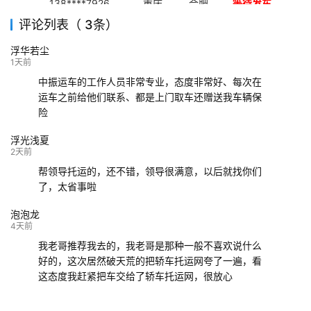
138****7926
重庆
合肥
等待发车
评论列表（ 3条）
139****9233
海口
成都
已发出
浮华若尘
132****9952
成都
玉林
已发车
1天前
中振运车的工作人员非常专业，态度非常好、每次在
运车之前给他们联系、都是上门取车还赠送我车辆保
险
浮光浅夏
2天前
帮领导托运的，还不错，领导很满意，以后就找你们
了，太省事啦
泡泡龙
4天前
我老哥推荐我去的，我老哥是那种一般不喜欢说什么
好的，这次居然破天荒的把轿车托运网夸了一遍，看
这态度我赶紧把车交给了轿车托运网，很放心