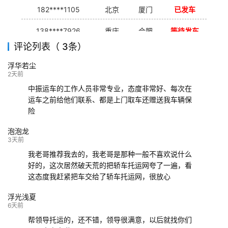
182****1105
北京
厦门
已发车
138****7926
重庆
合肥
等待发车
评论列表（ 3条）
139****9233
海口
成都
已发出
浮华若尘
132****9952
成都
玉林
已发车
2天前
中振运车的工作人员非常专业，态度非常好、每次在
运车之前给他们联系、都是上门取车还赠送我车辆保
险
泡泡龙
3天前
我老哥推荐我去的，我老哥是那种一般不喜欢说什么
好的，这次居然破天荒的把轿车托运网夸了一遍，看
这态度我赶紧把车交给了轿车托运网，很放心
浮光浅夏
6天前
帮领导托运的，还不错，领导很满意，以后就找你们