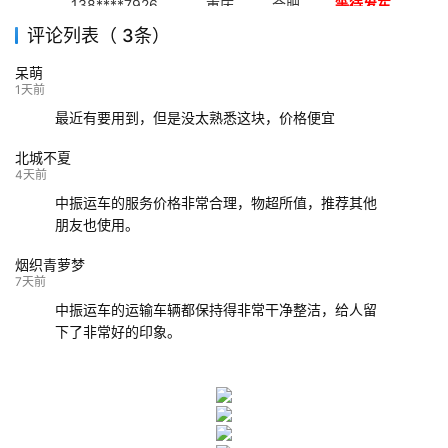
138****7926
重庆
合肥
等待发车
评论列表（ 3条）
139****9233
海口
成都
已发出
呆萌
132****9952
成都
玉林
已发车
1天前
最近有要用到，但是没太熟悉这块，价格便宜
北城不夏
4天前
中振运车的服务价格非常合理，物超所值，推荐其他
朋友也使用。
烟织青萝梦
7天前
中振运车的运输车辆都保持得非常干净整洁，给人留
下了非常好的印象。