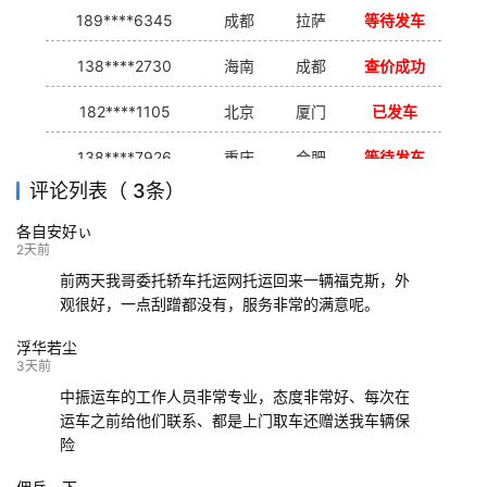
189****6345
成都
拉萨
等待发车
138****2730
海南
成都
查价成功
182****1105
北京
厦门
已发车
138****7926
重庆
合肥
等待发车
评论列表（ 3条）
139****9233
海口
成都
已发出
各自安好ぃ
132****9952
成都
玉林
已发车
2天前
前两天我哥委托轿车托运网托运回来一辆福克斯，外
观很好，一点刮蹭都没有，服务非常的满意呢。
浮华若尘
3天前
中振运车的工作人员非常专业，态度非常好、每次在
运车之前给他们联系、都是上门取车还赠送我车辆保
险