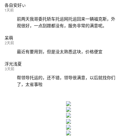
各自安好ぃ
132****9952
成都
玉林
已发车
1天前
前两天我哥委托轿车托运网托运回来一辆福克斯，外
观很好，一点刮蹭都没有，服务非常的满意呢。
呆萌
2天前
最近有要用到，但是没太熟悉这块，价格便宜
浮光浅夏
3天前
帮领导托运的，还不错，领导很满意，以后就找你们
了，太省事啦