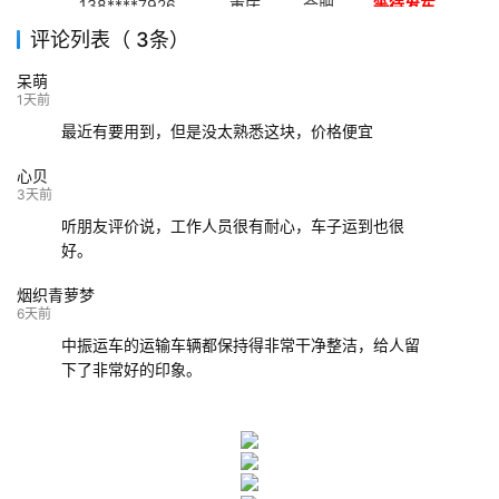
138****7926
重庆
合肥
等待发车
评论列表（ 3条）
139****9233
海口
成都
已发出
呆萌
132****9952
成都
玉林
已发车
1天前
最近有要用到，但是没太熟悉这块，价格便宜
心贝
3天前
听朋友评价说，工作人员很有耐心，车子运到也很
好。
烟织青萝梦
6天前
中振运车的运输车辆都保持得非常干净整洁，给人留
下了非常好的印象。