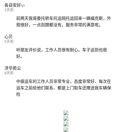
各自安好ぃ
132****9952
成都
玉林
已发车
2天前
前两天我哥委托轿车托运网托运回来一辆福克斯，外
观很好，一点刮蹭都没有，服务非常的满意呢。
心贝
5天前
听朋友评价说，工作人员很有耐心，车子运到也很
好。
浮华若尘
6天前
中振运车的工作人员非常专业，态度非常好、每次在
运车之前给他们联系、都是上门取车还赠送我车辆保
险