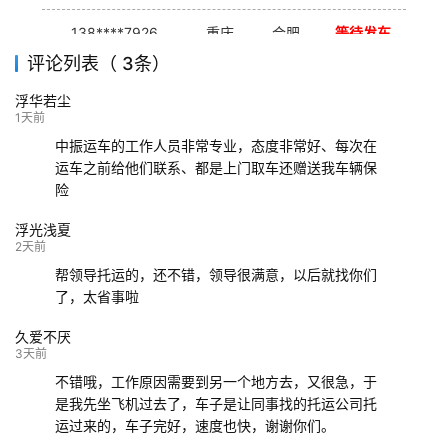
138****7926
重庆
合肥
等待发车
评论列表（ 3条）
139****9233
海口
成都
已发出
浮华若尘
132****9952
成都
玉林
已发车
1天前
中振运车的工作人员非常专业，态度非常好、每次在
运车之前给他们联系、都是上门取车还赠送我车辆保
险
浮光浅夏
2天前
帮领导托运的，还不错，领导很满意，以后就找你们
了，太省事啦
久爱不厌
3天前
不错哦，工作原因需要到另一个地方去，又很急，于
是我先坐飞机过去了，车子是让同事找的托运公司托
运过来的，车子完好，速度也快，谢谢你们。