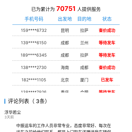
70751
已为累计为
人提供服务
手机号码
出发地
目的地
状态
159****6732
昆明
拉萨
查价成功
139****6150
成都
兰州
等待发车
189****6345
成都
拉萨
等待发车
138****2730
海南
成都
查价成功
182****1105
北京
厦门
已发车
138****7926
重庆
合肥
等待发车
评论列表（ 3条）
139****9233
海口
成都
已发出
浮华若尘
132****9952
成都
玉林
已发车
3天前
中振运车的工作人员非常专业，态度非常好、每次在
运车之前给他们联系、都是上门取车还赠送我车辆保