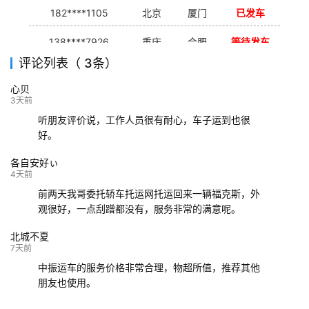
182****1105
北京
厦门
已发车
138****7926
重庆
合肥
等待发车
评论列表（ 3条）
139****9233
海口
成都
已发出
心贝
132****9952
成都
玉林
已发车
3天前
听朋友评价说，工作人员很有耐心，车子运到也很
好。
各自安好ぃ
4天前
前两天我哥委托轿车托运网托运回来一辆福克斯，外
观很好，一点刮蹭都没有，服务非常的满意呢。
北城不夏
7天前
中振运车的服务价格非常合理，物超所值，推荐其他
朋友也使用。