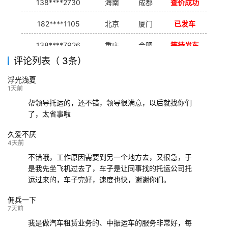
138****2730
海南
成都
查价成功
182****1105
北京
厦门
已发车
138****7926
重庆
合肥
等待发车
评论列表（ 3条）
139****9233
海口
成都
已发出
浮光浅夏
132****9952
成都
玉林
已发车
1天前
帮领导托运的，还不错，领导很满意，以后就找你们
了，太省事啦
久爱不厌
4天前
不错哦，工作原因需要到另一个地方去，又很急，于
是我先坐飞机过去了，车子是让同事找的托运公司托
运过来的，车子完好，速度也快，谢谢你们。
佣兵一下
7天前
我是做汽车租赁业务的、中振运车的服务非常好，每