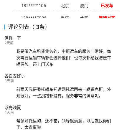
182****1105
北京
厦门
已发车
138****7926
重庆
合肥
等待发车
评论列表（ 3条）
139****9233
海口
成都
已发出
佣兵一下
132****9952
成都
玉林
已发车
2天前
我是做汽车租赁业务的、中振运车的服务非常好，每
次需要运输车辆都会选择他们！也每次都给我赠送车
辆保险。还上门送车
各自安好ぃ
3天前
前两天我哥委托轿车托运网托运回来一辆福克斯，外
观很好，一点刮蹭都没有，服务非常的满意呢。
浮光浅夏
4天前
帮领导托运的，还不错，领导很满意，以后就找你们
了，太省事啦