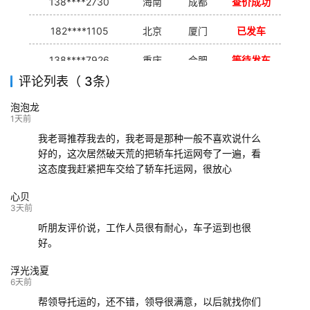
138****2730
海南
成都
查价成功
182****1105
北京
厦门
已发车
138****7926
重庆
合肥
等待发车
评论列表（ 3条）
139****9233
海口
成都
已发出
泡泡龙
132****9952
成都
玉林
已发车
1天前
我老哥推荐我去的，我老哥是那种一般不喜欢说什么
好的，这次居然破天荒的把轿车托运网夸了一遍，看
这态度我赶紧把车交给了轿车托运网，很放心
心贝
3天前
听朋友评价说，工作人员很有耐心，车子运到也很
好。
浮光浅夏
6天前
帮领导托运的，还不错，领导很满意，以后就找你们