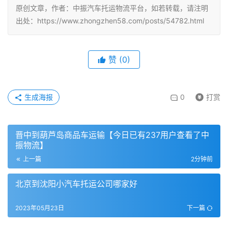
原创文章，作者：中振汽车托运物流平台，如若转载，请注明
出处：https://www.zhongzhen58.com/posts/54782.html
赞
(
0
)
生成海报
0
打赏
晋中到葫芦岛商品车运输【今日已有237用户查看了中
振物流】
上一篇
2分钟前
北京到沈阳小汽车托运公司哪家好
2023年05月23日
下一篇