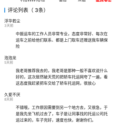
138****7926
重庆
合肥
等待发车
评论列表（ 3条）
139****9233
海口
成都
已发出
浮华若尘
132****9952
成都
玉林
已发车
3天前
中振运车的工作人员非常专业，态度非常好、每次在
运车之前给他们联系、都是上门取车还赠送我车辆保
险
泡泡龙
5天前
我老哥推荐我去的，我老哥是那种一般不喜欢说什么
好的，这次居然破天荒的把轿车托运网夸了一遍，看
这态度我赶紧把车交给了轿车托运网，很放心
久爱不厌
8天前
不错哦，工作原因需要到另一个地方去，又很急，于
是我先坐飞机过去了，车子是让同事找的托运公司托
运过来的，车子完好，速度也快，谢谢你们。