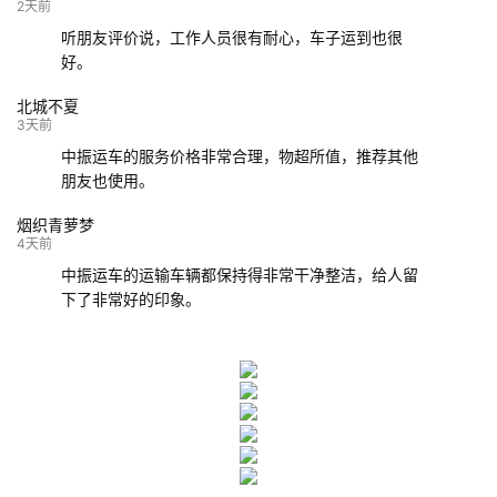
132****9952
成都
玉林
已发车
2天前
听朋友评价说，工作人员很有耐心，车子运到也很
好。
北城不夏
3天前
中振运车的服务价格非常合理，物超所值，推荐其他
朋友也使用。
烟织青萝梦
4天前
中振运车的运输车辆都保持得非常干净整洁，给人留
下了非常好的印象。