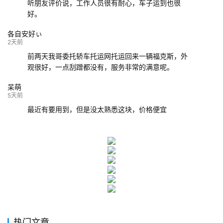
听朋友评价说，工作人员很有耐心，车子运到也很
好。
各自安好ぃ
2天前
前两天我哥委托轿车托运网托运回来一辆福克斯，外
观很好，一点刮蹭都没有，服务非常的满意呢。
呆萌
5天前
最近有要用到，但是没太熟悉这块，价格便宜
热门文章