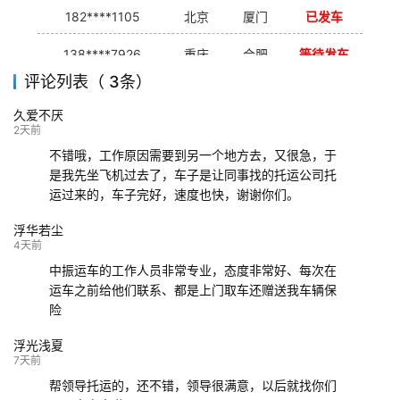
182****1105
北京
厦门
已发车
138****7926
重庆
合肥
等待发车
评论列表（ 3条）
139****9233
海口
成都
已发出
久爱不厌
132****9952
成都
玉林
已发车
2天前
不错哦，工作原因需要到另一个地方去，又很急，于
是我先坐飞机过去了，车子是让同事找的托运公司托
运过来的，车子完好，速度也快，谢谢你们。
浮华若尘
4天前
中振运车的工作人员非常专业，态度非常好、每次在
运车之前给他们联系、都是上门取车还赠送我车辆保
险
浮光浅夏
7天前
帮领导托运的，还不错，领导很满意，以后就找你们