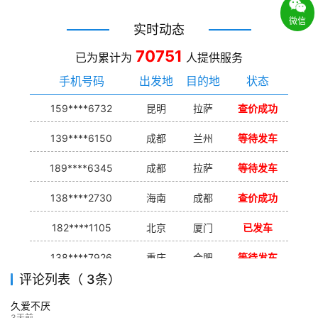
微信
实时动态
70751
已为累计为
人提供服务
手机号码
出发地
目的地
状态
159****6732
昆明
拉萨
查价成功
139****6150
成都
兰州
等待发车
189****6345
成都
拉萨
等待发车
138****2730
海南
成都
查价成功
182****1105
北京
厦门
已发车
138****7926
重庆
合肥
等待发车
评论列表（ 3条）
139****9233
海口
成都
已发出
久爱不厌
132****9952
成都
玉林
已发车
3天前