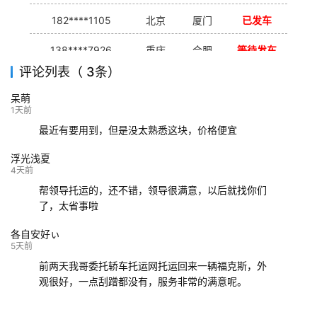
182****1105
北京
厦门
已发车
138****7926
重庆
合肥
等待发车
评论列表（ 3条）
139****9233
海口
成都
已发出
呆萌
132****9952
成都
玉林
已发车
1天前
最近有要用到，但是没太熟悉这块，价格便宜
浮光浅夏
4天前
帮领导托运的，还不错，领导很满意，以后就找你们
了，太省事啦
各自安好ぃ
5天前
前两天我哥委托轿车托运网托运回来一辆福克斯，外
观很好，一点刮蹭都没有，服务非常的满意呢。