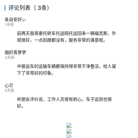
评论列表（ 3条）
139****9233
海口
成都
已发出
各自安好ぃ
132****9952
成都
玉林
已发车
1天前
前两天我哥委托轿车托运网托运回来一辆福克斯，外
观很好，一点刮蹭都没有，服务非常的满意呢。
烟织青萝梦
3天前
中振运车的运输车辆都保持得非常干净整洁，给人留
下了非常好的印象。
心贝
5天前
听朋友评价说，工作人员很有耐心，车子运到也很
好。