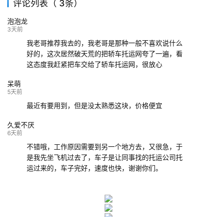
评论列表（ 3条）
139****9233
海口
成都
已发出
泡泡龙
132****9952
成都
玉林
已发车
3天前
我老哥推荐我去的，我老哥是那种一般不喜欢说什么
好的，这次居然破天荒的把轿车托运网夸了一遍，看
这态度我赶紧把车交给了轿车托运网，很放心
呆萌
5天前
最近有要用到，但是没太熟悉这块，价格便宜
久爱不厌
6天前
不错哦，工作原因需要到另一个地方去，又很急，于
是我先坐飞机过去了，车子是让同事找的托运公司托
运过来的，车子完好，速度也快，谢谢你们。