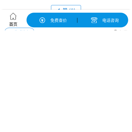
赞
(
2
)
免费查价
|
电话咨询
首页
生成海报
0
打赏
马尔康到滨州汽车托运【中振运车价格透明】
上一篇
2025年04月22日
德宏到湖州轿车托运价格【今日已有253用户查看了中
振运车】
2025年04月22日
下一篇
我们只运汽车