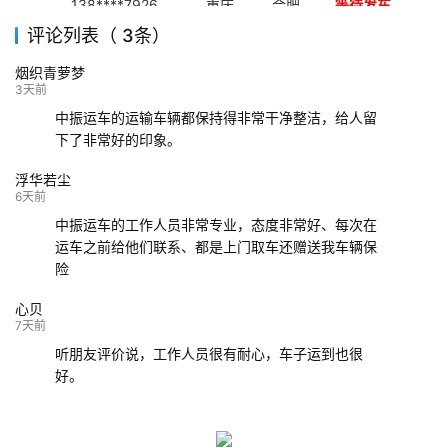
138****7926
重庆
合肥
等待发车
评论列表（ 3条）
139****9233
海口
成都
已发出
烟织青萝梦
132****9952
成都
玉林
已发车
3天前
中振运车的运输车辆都保持得非常干净整洁，给人留
下了非常好的印象。
浮华若尘
6天前
中振运车的工作人员非常专业，态度非常好、每次在
运车之前给他们联系、都是上门取车还赠送我车辆保
险
心贝
7天前
听朋友评价说，工作人员很有耐心，车子运到也很
好。