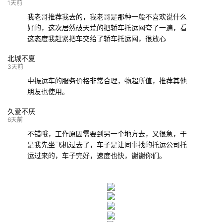
132****9952
成都
玉林
已发车
1天前
我老哥推荐我去的，我老哥是那种一般不喜欢说什么
好的，这次居然破天荒的把轿车托运网夸了一遍，看
这态度我赶紧把车交给了轿车托运网，很放心
北城不夏
3天前
中振运车的服务价格非常合理，物超所值，推荐其他
朋友也使用。
久爱不厌
6天前
不错哦，工作原因需要到另一个地方去，又很急，于
是我先坐飞机过去了，车子是让同事找的托运公司托
运过来的，车子完好，速度也快，谢谢你们。