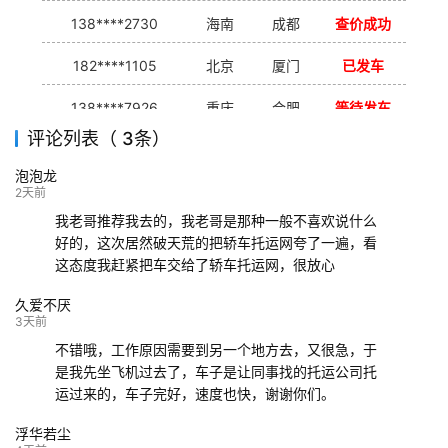
138****2730
海南
成都
查价成功
182****1105
北京
厦门
已发车
138****7926
重庆
合肥
等待发车
评论列表（ 3条）
139****9233
海口
成都
已发出
泡泡龙
132****9952
成都
玉林
已发车
2天前
我老哥推荐我去的，我老哥是那种一般不喜欢说什么
好的，这次居然破天荒的把轿车托运网夸了一遍，看
这态度我赶紧把车交给了轿车托运网，很放心
久爱不厌
3天前
不错哦，工作原因需要到另一个地方去，又很急，于
是我先坐飞机过去了，车子是让同事找的托运公司托
运过来的，车子完好，速度也快，谢谢你们。
浮华若尘