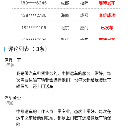
189****6345
成都
拉萨
等待发车
138****2730
海南
成都
查价成功
182****1105
北京
厦门
已发车
138****7926
重庆
合肥
等待发车
评论列表（ 3条）
139****9233
海口
成都
已发出
佣兵一下
132****9952
成都
玉林
已发车
3天前
我是做汽车租赁业务的、中振运车的服务非常好，每
次需要运输车辆都会选择他们！也每次都给我赠送车
辆保险。还上门送车
浮华若尘
6天前
中振运车的工作人员非常专业，态度非常好、每次在
运车之前给他们联系、都是上门取车还赠送我车辆保
险