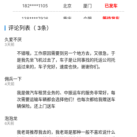
182****1105
北京
厦门
已发车
138****7926
重庆
合肥
等待发车
评论列表（ 3条）
139****9233
海口
成都
已发出
久爱不厌
132****9952
成都
玉林
已发车
3天前
不错哦，工作原因需要到另一个地方去，又很急，于
是我先坐飞机过去了，车子是让同事找的托运公司托
运过来的，车子完好，速度也快，谢谢你们。
佣兵一下
4天前
我是做汽车租赁业务的、中振运车的服务非常好，每
次需要运输车辆都会选择他们！也每次都给我赠送车
辆保险。还上门送车
泡泡龙
6天前
我老哥推荐我去的，我老哥是那种一般不喜欢说什么