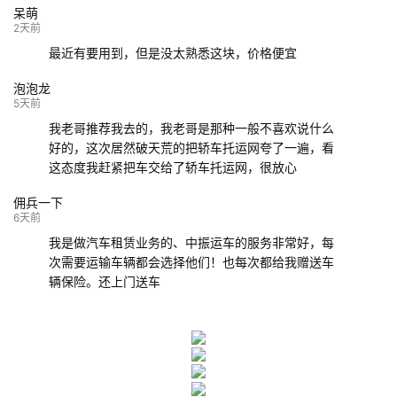
呆萌
132****9952
成都
玉林
已发车
2天前
最近有要用到，但是没太熟悉这块，价格便宜
泡泡龙
5天前
我老哥推荐我去的，我老哥是那种一般不喜欢说什么
好的，这次居然破天荒的把轿车托运网夸了一遍，看
这态度我赶紧把车交给了轿车托运网，很放心
佣兵一下
6天前
我是做汽车租赁业务的、中振运车的服务非常好，每
次需要运输车辆都会选择他们！也每次都给我赠送车
辆保险。还上门送车