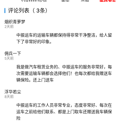
138****7926
重庆
合肥
等待发车
评论列表（ 3条）
139****9233
海口
成都
已发出
烟织青萝梦
132****9952
成都
玉林
已发车
2天前
中振运车的运输车辆都保持得非常干净整洁，给人留
下了非常好的印象。
佣兵一下
5天前
我是做汽车租赁业务的、中振运车的服务非常好，每
次需要运输车辆都会选择他们！也每次都给我赠送车
辆保险。还上门送车
浮华若尘
8天前
中振运车的工作人员非常专业，态度非常好、每次在
运车之前给他们联系、都是上门取车还赠送我车辆保
险