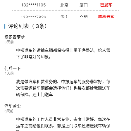
182****1105
北京
厦门
已发车
138****7926
重庆
合肥
等待发车
评论列表（ 3条）
139****9233
海口
成都
已发出
烟织青萝梦
132****9952
成都
玉林
已发车
3天前
中振运车的运输车辆都保持得非常干净整洁，给人留
下了非常好的印象。
佣兵一下
4天前
我是做汽车租赁业务的、中振运车的服务非常好，每
次需要运输车辆都会选择他们！也每次都给我赠送车
辆保险。还上门送车
浮华若尘
6天前
中振运车的工作人员非常专业，态度非常好、每次在
运车之前给他们联系、都是上门取车还赠送我车辆保