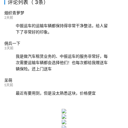
评论列表（ 3条）
139****9233
海口
成都
已发出
烟织青萝梦
132****9952
成都
玉林
已发车
2天前
中振运车的运输车辆都保持得非常干净整洁，给人留
下了非常好的印象。
佣兵一下
3天前
我是做汽车租赁业务的、中振运车的服务非常好，每
次需要运输车辆都会选择他们！也每次都给我赠送车
辆保险。还上门送车
呆萌
5天前
最近有要用到，但是没太熟悉这块，价格便宜