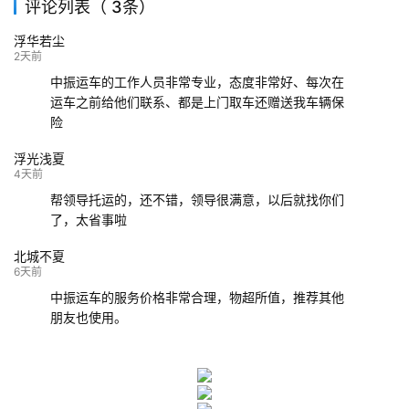
评论列表（ 3条）
139****9233
海口
成都
已发出
浮华若尘
132****9952
成都
玉林
已发车
2天前
中振运车的工作人员非常专业，态度非常好、每次在
运车之前给他们联系、都是上门取车还赠送我车辆保
险
浮光浅夏
4天前
帮领导托运的，还不错，领导很满意，以后就找你们
了，太省事啦
北城不夏
6天前
中振运车的服务价格非常合理，物超所值，推荐其他
朋友也使用。