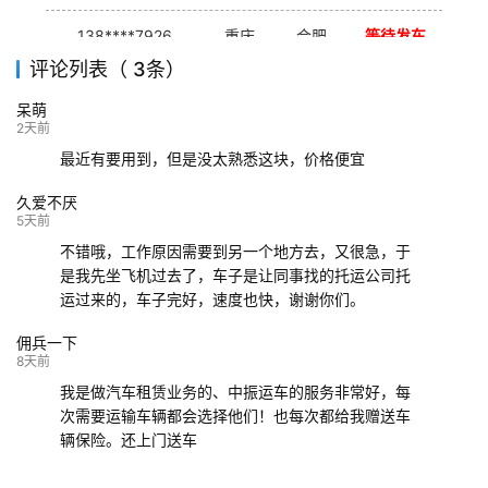
138****7926
重庆
合肥
等待发车
评论列表（ 3条）
139****9233
海口
成都
已发出
呆萌
132****9952
成都
玉林
已发车
2天前
最近有要用到，但是没太熟悉这块，价格便宜
久爱不厌
5天前
不错哦，工作原因需要到另一个地方去，又很急，于
是我先坐飞机过去了，车子是让同事找的托运公司托
运过来的，车子完好，速度也快，谢谢你们。
佣兵一下
8天前
我是做汽车租赁业务的、中振运车的服务非常好，每
次需要运输车辆都会选择他们！也每次都给我赠送车
辆保险。还上门送车