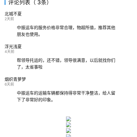
评论列表（ 3条）
139****9233
海口
成都
已发出
北城不夏
132****9952
成都
玉林
已发车
2天前
中振运车的服务价格非常合理，物超所值，推荐其他
朋友也使用。
浮光浅夏
4天前
帮领导托运的，还不错，领导很满意，以后就找你们
了，太省事啦
烟织青萝梦
6天前
中振运车的运输车辆都保持得非常干净整洁，给人留
下了非常好的印象。