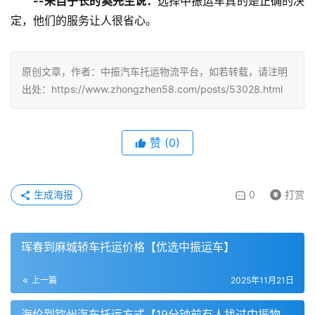
--来自子长的奚先生说：
选择中振运车真的是正确的决
定，他们的服务让人很省心。
原创文章，作者：中振汽车托运物流平台，如若转载，请注明
出处：https://www.zhongzhen58.com/posts/53028.html
赞
(
0
)
生成海报
0
打赏
珲春到麻城轿车托运价格【优选中振运车】
上一篇
2025年11月21日
海伦到钦州汽车托运方式【19分钟前有人找过中振物