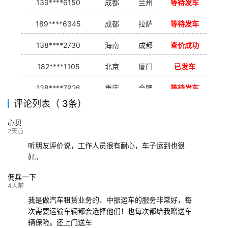
139****6150
成都
兰州
等待发车
189****6345
成都
拉萨
等待发车
138****2730
海南
成都
查价成功
182****1105
北京
厦门
已发车
138****7926
重庆
合肥
等待发车
评论列表（ 3条）
139****9233
海口
成都
已发出
心贝
132****9952
成都
玉林
已发车
2天前
听朋友评价说，工作人员很有耐心，车子运到也很
好。
佣兵一下
4天前
我是做汽车租赁业务的、中振运车的服务非常好，每
次需要运输车辆都会选择他们！也每次都给我赠送车
辆保险。还上门送车