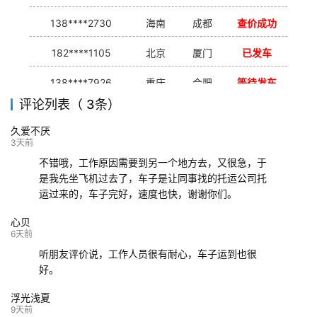
138****2730
海南
成都
查价成功
182****1105
北京
厦门
已发车
138****7926
重庆
合肥
等待发车
评论列表（ 3条）
139****9233
海口
成都
已发出
久爱不厌
132****9952
成都
玉林
已发车
3天前
不错哦，工作原因需要到另一个地方去，又很急，于
是我先坐飞机过去了，车子是让同事找的托运公司托
运过来的，车子完好，速度也快，谢谢你们。
心贝
6天前
听朋友评价说，工作人员很有耐心，车子运到也很
好。
浮光浅夏
9天前