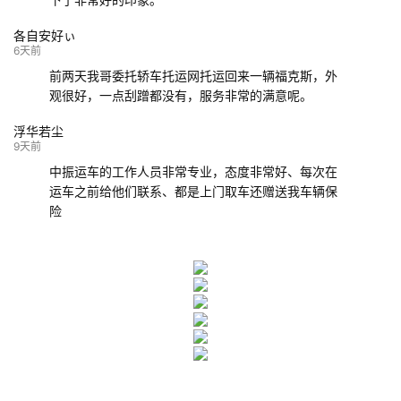
各自安好ぃ
6天前
前两天我哥委托轿车托运网托运回来一辆福克斯，外
观很好，一点刮蹭都没有，服务非常的满意呢。
浮华若尘
9天前
中振运车的工作人员非常专业，态度非常好、每次在
运车之前给他们联系、都是上门取车还赠送我车辆保
险