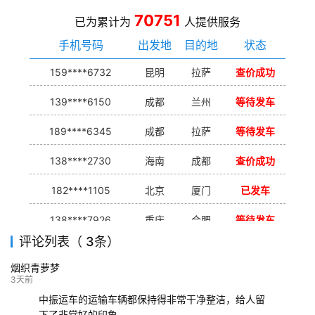
70751
已为累计为
人提供服务
手机号码
出发地
目的地
状态
159****6732
昆明
拉萨
查价成功
139****6150
成都
兰州
等待发车
189****6345
成都
拉萨
等待发车
138****2730
海南
成都
查价成功
182****1105
北京
厦门
已发车
138****7926
重庆
合肥
等待发车
评论列表（ 3条）
139****9233
海口
成都
已发出
烟织青萝梦
132****9952
成都
玉林
已发车
3天前
中振运车的运输车辆都保持得非常干净整洁，给人留
下了非常好的印象。