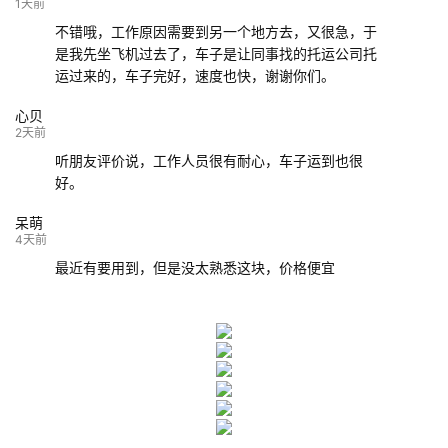
132****9952
成都
玉林
已发车
1天前
不错哦，工作原因需要到另一个地方去，又很急，于
是我先坐飞机过去了，车子是让同事找的托运公司托
运过来的，车子完好，速度也快，谢谢你们。
心贝
2天前
听朋友评价说，工作人员很有耐心，车子运到也很
好。
呆萌
4天前
最近有要用到，但是没太熟悉这块，价格便宜