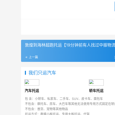
敦煌到海林超跑托运【19分钟前有人找过中振物
上一篇
我们只运汽车
汽车托运
轿车托运
包 含：小轿车、私家车、二手车、SUV、皮卡车、面包车
不包含：摩托车、房车、大巴车等其他无法使用专用方式固定在轿
不包含：普货、宠物等其他物品
托运方式：救援小板托运、专用大板托运、代驾