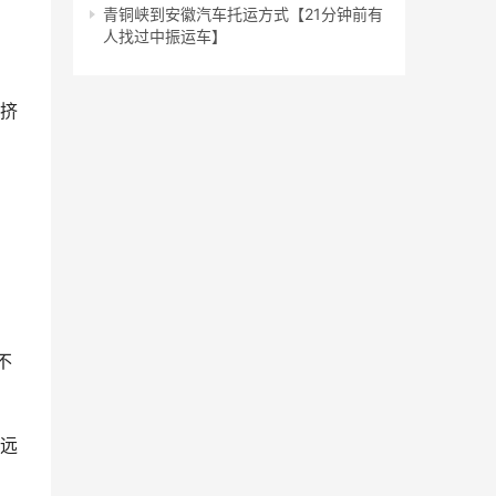
青铜峡到安徽汽车托运方式【21分钟前有
人找过中振运车】
或挤
不
越远