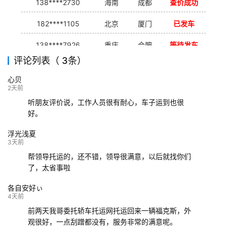
138****2730
海南
成都
查价成功
182****1105
北京
厦门
已发车
138****7926
重庆
合肥
等待发车
评论列表（ 3条）
139****9233
海口
成都
已发出
心贝
132****9952
成都
玉林
已发车
2天前
听朋友评价说，工作人员很有耐心，车子运到也很
好。
浮光浅夏
3天前
帮领导托运的，还不错，领导很满意，以后就找你们
了，太省事啦
各自安好ぃ
4天前
前两天我哥委托轿车托运网托运回来一辆福克斯，外
观很好，一点刮蹭都没有，服务非常的满意呢。