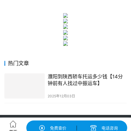
热门文章
濮阳到陕西轿车托运多少钱【14分
钟前有人找过中振运车】
2025年12月03日
轿车托运-汽车托运价格|收费标准查询-中振汽车托运物流平台
免费查价
|
电话咨询
粤ICP备19056193号-3
© 广州中振物流有限公司 版权所有